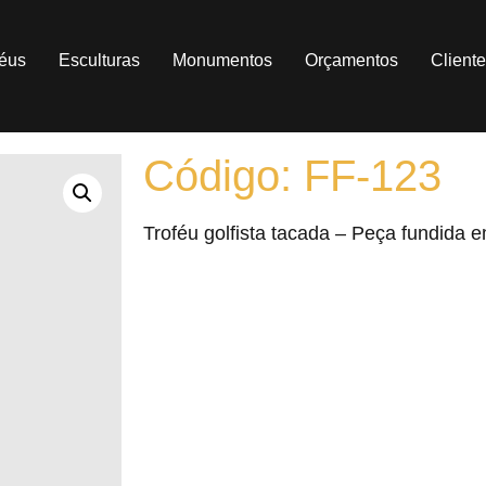
féus
Esculturas
Monumentos
Orçamentos
Client
Código: FF-123
Troféu golfista tacada – Peça fundida 