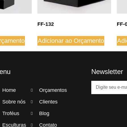
FF-132
FF-
Orçamento
Adicionar ao Orçamento
Adi
enu
Newsletter
Home
Orçamentos
Sobre nós
Clientes
Troféus
Blog
Esculturas
Contato