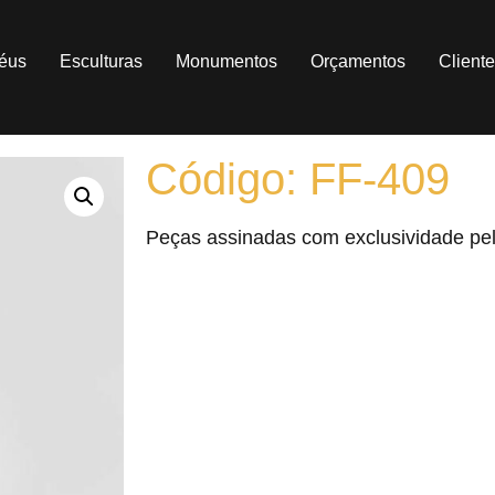
féus
Esculturas
Monumentos
Orçamentos
Client
Código: FF-409
Peças assinadas com exclusividade pe