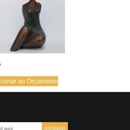
5
cionar ao Orçamento
ASSINAR