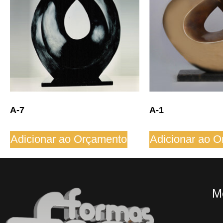
A-7
A-1
Adicionar ao Orçamento
Adicionar ao 
M