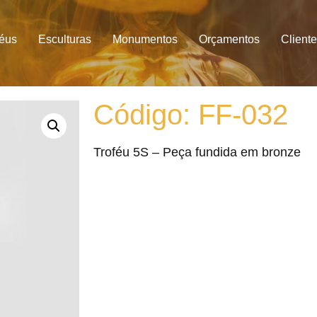
féus
Esculturas
Monumentos
Orçamentos
Client
Código: FF-032
Troféu 5S – Peça fundida em bronze