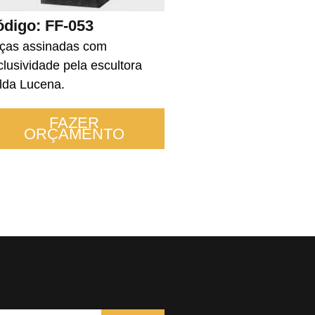
digo: FF-053
ças assinadas com
clusividade pela escultora
lda Lucena.
FAZER
ORÇAMENTO