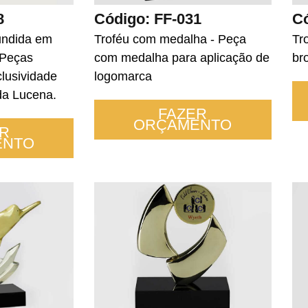
Código: FF-031
Có
8
Troféu com medalha - Peça
Tr
fundida em
com medalha para aplicação de
br
 Peças
logomarca
lusividade
da Lucena.
FAZER
ORÇAMENTO
R
ENTO