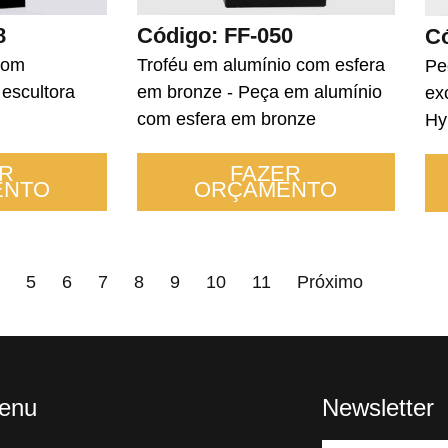
8
Código: FF-050
Có
com
Troféu em alumínio com esfera
Pe
 escultora
em bronze - Peça em alumínio
ex
com esfera em bronze
Hy
R
FAZER
ENTO
ORÇAMENTO
1
2
3
4
5
6
7
8
9
10
11
Next »
5
6
7
8
9
10
11
Próximo
enu
Newsletter