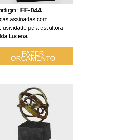
digo: FF-044
ças assinadas com
clusividade pela escultora
lda Lucena.
FAZER
ORÇAMENTO