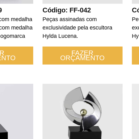
9
Código: FF-042
Có
 com medalha
Peças assinadas com
Pe
 com medalha
exclusividade pela escultora
ex
 logomarca
Hylda Lucena.
Hy
R
FAZER
ENTO
ORÇAMENTO