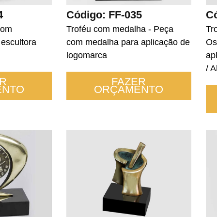
Código: FF-035
4
Có
Troféu com medalha - Peça
com
Tr
com medalha para aplicação de
 escultora
Os
logomarca
ap
/ 
FAZER
R
ORÇAMENTO
ENTO