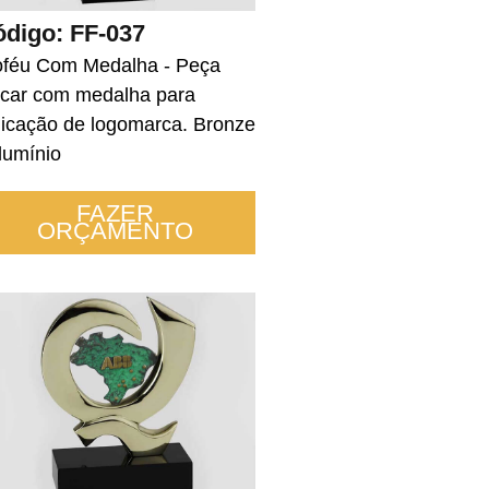
digo: FF-037
oféu Com Medalha - Peça
car com medalha para
licação de logomarca. Bronze
Alumínio
FAZER
ORÇAMENTO