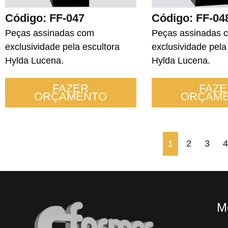
Código: FF-04
Código: FF-047
Peças assinadas 
Peças assinadas com
exclusividade pela
exclusividade pela escultora
Hylda Lucena.
Hylda Lucena.
FAZE
FAZER
ORÇAM
ORÇAMENTO
« Previous
1
2
3
4
M