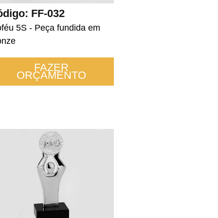
digo: FF-032
oféu 5S - Peça fundida em
onze
FAZER
ORÇAMENTO