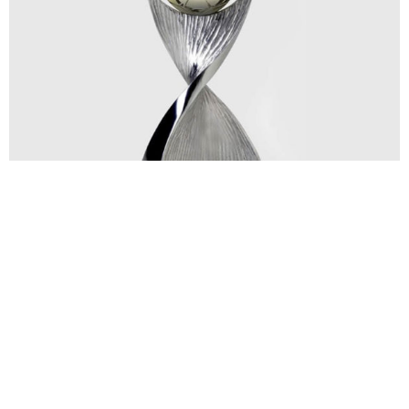
Código: FF-190
Troféu Série C - Troféu fundido em alumínio com
textura e bola em bronze
FAZER ORÇAMENTO